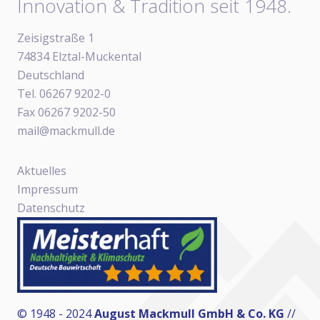
Innovation & Tradition seit 1948.
Zeisigstraße 1
74834 Elztal-Muckental
Deutschland
Tel. 06267 9202-0
Fax 06267 9202-50
mail@mackmull.de
Aktuelles
Impressum
Datenschutz
© 1948 - 2024
August Mackmull GmbH & Co. KG
//