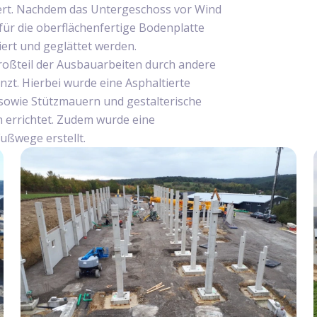
iert. Nachdem das Untergeschoss vor Wind
ür die oberflächenfertige Bodenplatte
iert und geglättet werden.
oßteil der Ausbauarbeiten durch andere
t. Hierbei wurde eine Asphaltierte
t sowie Stützmauern und gestalterische
 errichtet. Zudem wurde eine
ußwege erstellt.